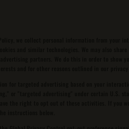
Policy, we collect personal information from your in
ookies and similar technologies. We may also share 
g advertising partners. We do this in order to show y
erests and for other reasons outlined in our privacy
ion for targeted advertising based on your interact
ing," or "targeted advertising" under certain U.S. s
ve the right to opt out of these activities. If you wo
the instructions below.
h the Global Privacy Control opt-out preference sign