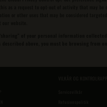
this as a request to opt-out of activity that may be 
ation or other uses that may be considered targeted
t our website.
r “sharing” of your personal information collecte
s described above, you must be browsing from on
VILKÅR OG KONTROLRAP
P
Servicevilkår
EN
Refusionspolitik