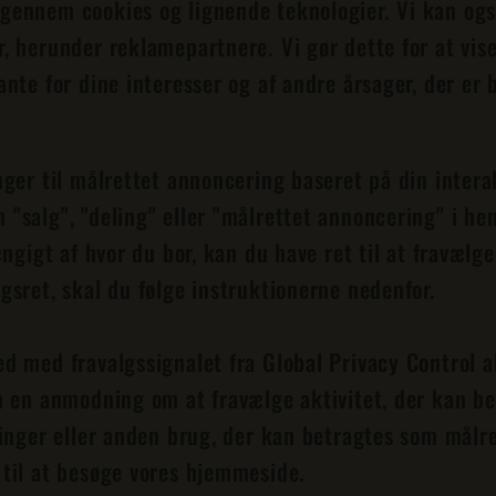
gennem cookies og lignende teknologier. Vi kan ogs
, herunder reklamepartnere. Vi gør dette for at vis
nte for dine interesser og af andre årsager, der er 
nger til målrettet annoncering baseret på din intera
"salg", "deling" eller "målrettet annoncering" i he
ængigt af hvor du bor, kan du have ret til at fravælge
gsret, skal du følge instruktionerne nedenfor.
d med fravalgssignalet fra Global Privacy Control a
m en anmodning om at fravælge aktivitet, der kan be
ninger eller anden brug, der kan betragtes som målr
 til at besøge vores hjemmeside.