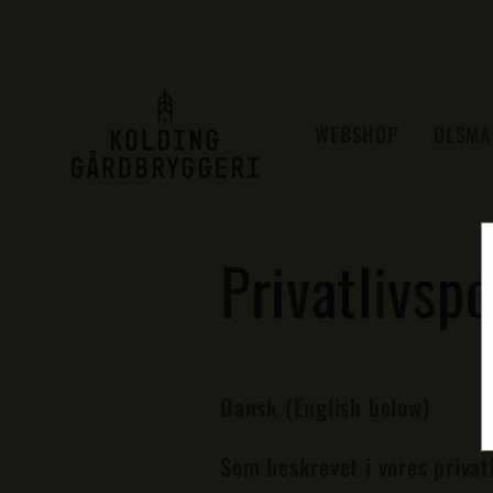
Gå til
indhold
WEBSHOP
ØLSMA
Privatlivspo
Dansk (English below)
Som beskrevet i vores privat