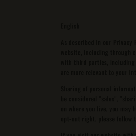
English
As described in our Privacy 
website, including through c
with third parties, includin
are more relevant to your int
Sharing of personal informat
be considered "sales", "shar
on where you live, you may ha
opt-out right, please follow 
If you visit our website wit