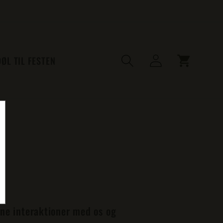
Log
Indkøbskurv
ØL TIL FESTEN
ind
dine interaktioner med os og