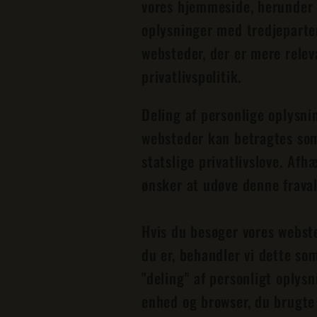
vores hjemmeside, herunder 
oplysninger med tredjeparter
websteder, der er mere releva
privatlivspolitik.
Deling af personlige oplysni
websteder kan betragtes som 
statslige privatlivslove. Afh
ønsker at udøve denne fraval
Hvis du besøger vores webste
du er, behandler vi dette so
"deling" af personligt oplys
enhed og browser, du brugte