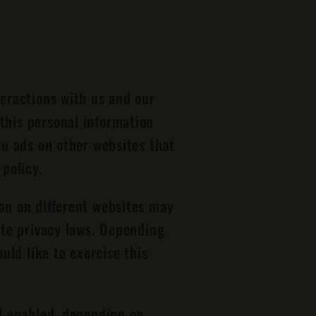
teractions with us and our
this personal information
ou ads on other websites that
 policy.
ion on different websites may
tate privacy laws. Depending
uld like to exercise this
al enabled, depending on