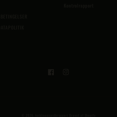
T
Kontrolrapport
BETINGELSER
ATAPOLITIK
Facebook
Instagram
© 2026,
koldinggaardbryggeri
Drevet af Shopify