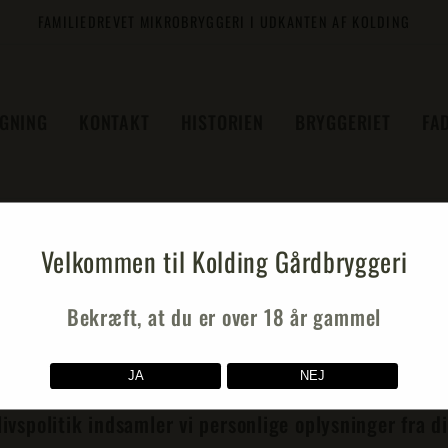
FAMILIEDREVET MIKROBRYGGERI I UDKANTEN AF KOLDING
GNING
KONTAKT
HISTORIEN
BRYGGERIET
FAD
litik
Velkommen til Kolding Gårdbryggeri
Bekræft, at du er over 18 år gammel
JA
NEJ
livspolitik indsamler vi personlige oplysninger fra 