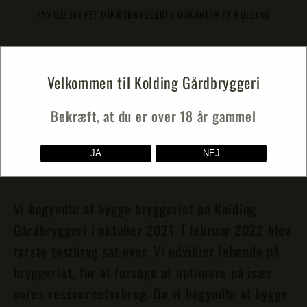
Gå til
FAMILIEDREVET MIKROBRYGGERI I UDKANTEN AF KOLDING
indhold
Indkøbsku
Velkommen til Kolding Gårdbryggeri
Bekræft, at du er over 18 år gammel
BRYGGERIET
JA
NEJ
Vi begyndte at bygge bryggeriet på Kolding
Gårdbryggeri i oktober 2021. I februar 2022 blev
første testbryg sat over. Vi udvikler løbende på
bryggeriet, for at forsøge at optimere på især
vores ressourceforbrug. Da vi begyndte at bygge